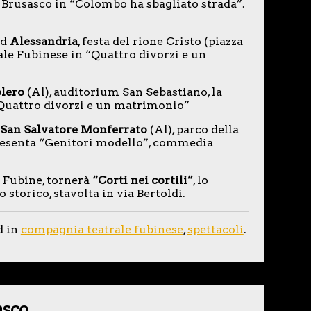
Brusasco in “Colombo ha sbagliato strada”.
ad
Alessandria
, festa del rione Cristo (piazza
le Fubinese in “Quattro divorzi e un
lero
(Al), auditorium San Sebastiano, la
Quattro divorzi e un matrimonio”
San Salvatore Monferrato
(Al), parco della
resenta “Genitori modello”, commedia
a Fubine, tornerà
“Corti nei cortili”
, lo
 storico, stavolta in via Bertoldi.
d in
compagnia teatrale fubinese
,
spettacoli
.
asco