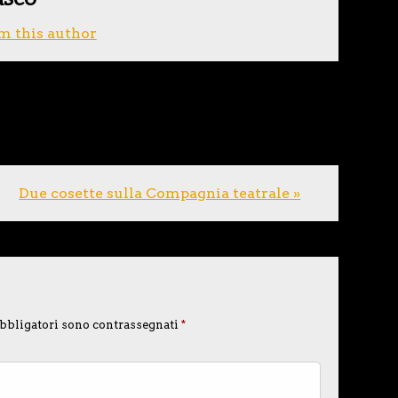
m this author
Due cosette sulla Compagnia teatrale »
bbligatori sono contrassegnati
*