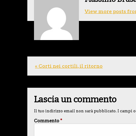
View more posts fro
« Corti nei cortili, il ritorno
Lascia un commento
Il tuo indirizzo email non sarà pubblicato.
I campi o
Commento
*