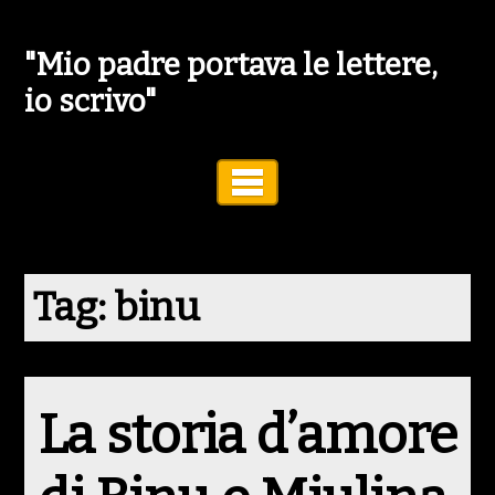
"Mio padre portava le lettere,
io scrivo"
Toggle Navigation
Tag:
binu
La storia d’amore