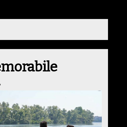
emorabile
6