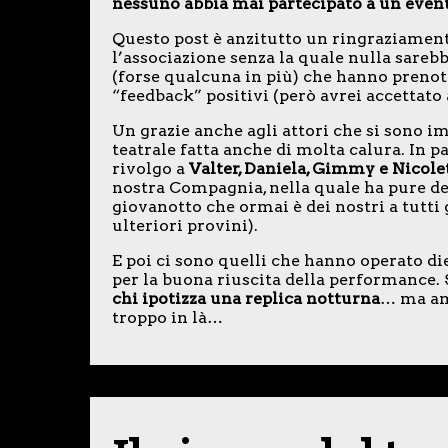
nessuno abbia mai partecipato a un event
Questo post è anzitutto un ringraziamen
l’associazione senza la quale nulla sarebbe
(forse qualcuna in più) che hanno prenota
“feedback” positivi (però avrei accettato 
Un grazie anche agli attori che si sono 
teatrale fatta anche di molta calura. In par
rivolgo a
Valter, Daniela, Gimmy e Nicole
nostra Compagnia, nella quale ha pure d
giovanotto che ormai è dei nostri a tutti 
ulteriori provini).
E poi ci sono quelli che hanno operato di
per la buona riuscita della performance
chi ipotizza una replica notturna
… ma am
troppo in là…