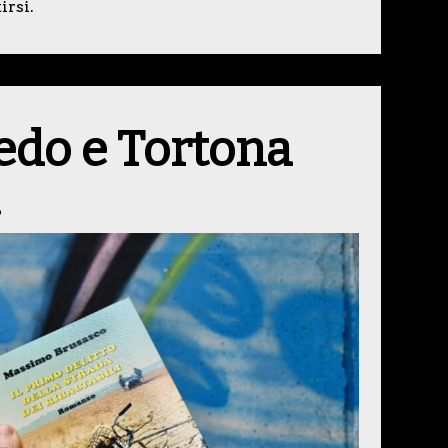
irsi.
pedo e Tortona
6