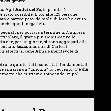
o del genere.
to. Agli
Amici del Po
, in primis: è
 stato possibile. E poi alle 125 persone
to e partecipato: da molti di loro ho avuto
anche quelli negativi).
impegnati per portare a termine un’impresa
ticolare, il grazie più significativo lo
tta
che, per un giorno, si sono aggregati alla
ebuttato
Jasna
, mamma di Carlo, il
gli effetti (il cane Alma è meritevole di
etro le quinte: tutti sono stati fondamentali
. Se rimarrà un “unicum” lo vedremo.
C’è già
metto che ci stiamo spingendo un po’