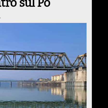
atro sul Po
6