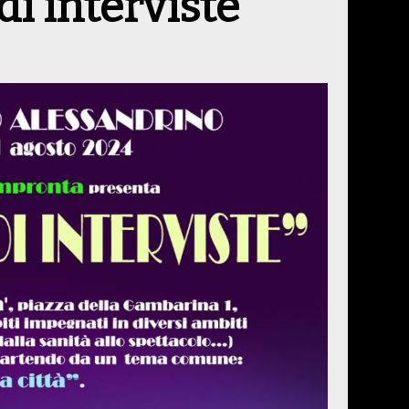
i interviste
4