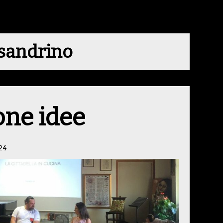
sandrino
one idee
24