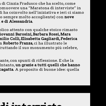
a di Cinzia Fradusco che ha scelto, come
romuovere una “Maratona di interviste” in
ha coinvolto nell’iniziativa e ieri ci siamo
go sempre molto accogliente) con
nove
 e di Alessandria
.
bblico attento con qualche stoico rimasto
iovanni Barosini, Barbara Rossi, Mara
ilio Colli, Elisabetta Gagliardi, Federica
on
Roberto Franza
, ci ha illustrato le
fruttando il suo monumento più celebre,
nte, con spunti di riflessione. E che la
Intanto,
un grazie a tutti quelli che hanno
cagatta
. A proposito di buone idee: quella