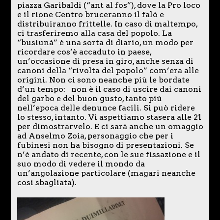
piazza Garibaldi (“ant al fos”), dove la Pro loco
e il rione Centro bruceranno il falò e
distribuiranno frittelle. In caso di maltempo,
ci trasferiremo alla casa del popolo. La
“busiunà” è una sorta di diario, un modo per
ricordare cos’è accaduto in paese,
un’occasione di presa in giro, anche senza di
canoni della “rivolta del popolo” com’era alle
origini. Non ci sono neanche più le bordate
d’un tempo: non è il caso di uscire dai canoni
del garbo e del buon gusto, tanto più
nell’epoca delle denunce facili. Si può ridere
lo stesso, intanto. Vi aspettiamo stasera alle 21
per dimostrarvelo. E ci sarà anche un omaggio
ad Anselmo Zoia, personaggio che per i
fubinesi non ha bisogno di presentazioni. Se
n’è andato di recente, con le sue fissazione e il
suo modo di vedere il mondo da
un’angolazione particolare (magari neanche
così sbagliata).