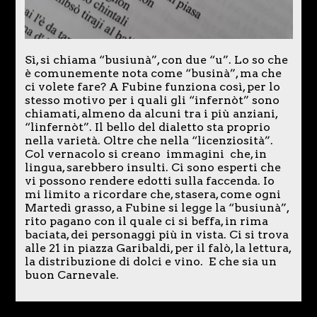
Sì, si chiama “busiunà”, con due “u”. Lo so che
è comunemente nota come “businà”, ma che
ci volete fare? A Fubine funziona così, per lo
stesso motivo per i quali gli “infernòt” sono
chiamati, almeno da alcuni tra i più anziani,
“linfernòt”. Il bello del dialetto sta proprio
nella varietà. Oltre che nella “licenziosità”.
Col vernacolo si creano immagini che, in
lingua, sarebbero insulti. Ci sono esperti che
vi possono rendere edotti sulla faccenda. Io
mi limito a ricordare che, stasera, come ogni
Martedì grasso, a Fubine si legge la “busiunà”,
rito pagano con il quale ci si beffa, in rima
baciata, dei personaggi più in vista. Ci si trova
alle 21 in piazza Garibaldi, per il falò, la lettura,
la distribuzione di dolci e vino. E che sia un
buon Carnevale.