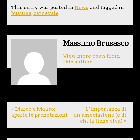
This entry was posted in
News
and tagged in
busiunà
,
carnevale
.
Massimo Brusasco
View more posts from
this author
« Marco e Mauro:
L’importanza di
aperte le prenotazioni
un’associazione (e di
chi la tiene viva) »