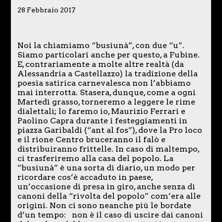
28 Febbraio 2017
Noi la chiamiamo “busiunà”, con due “u”.
Siamo particolari anche per questo, a Fubine.
E, contrariamente a molte altre realtà (da
Alessandria a Castellazzo) la tradizione della
poesia satirica carnevalesca non l’abbiamo
mai interrotta. Stasera, dunque, come a ogni
Martedì grasso, torneremo a leggere le rime
dialettali; lo faremo io, Maurizio Ferrari e
Paolino Capra durante i festeggiamenti in
piazza Garibaldi (“ant al fos”), dove la Pro loco
e il rione Centro bruceranno il falò e
distribuiranno frittelle. In caso di maltempo,
ci trasferiremo alla casa del popolo. La
“busiunà” è una sorta di diario, un modo per
ricordare cos’è accaduto in paese,
un’occasione di presa in giro, anche senza di
canoni della “rivolta del popolo” com’era alle
origini. Non ci sono neanche più le bordate
d’un tempo: non è il caso di uscire dai canoni