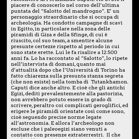
piacere di conoscerlo nel corso dell’ultima
puntata del “Salotto del mandrogno”. E’ un
personaggio straordinario che si occupa di
archeologia. Ha condotto campagne di scavi
in Egitto, in particolare nella zona delle
piramidi di Giza e della Sfinge, di cui è
riuscito, col suo team, a smentire alcune
presunte certezze rispetto al periodo in cui
sono state erette. Lui le fa risalire a 12.500
anni fa. Lo ha raccontato al “Salotto”, lo ripete
nell’intervista di domani, quanto mai
d’attualità dopo che l’Università di Torino ha
fatto chiarezza sulla presunta stanza segreta
(che non esiste) nella tomba di Tutankhamon.
Caputi dice anche altro. E cioè che gli antichi
Egizi, dediti prevalentemente alla pastorizia,
non avrebbero potuto essere in grado di
scrivere, peraltro coi complicati geroglifici, ed
erigere le piramidi orientate così come sono,
cioè seguendo precise norme legate
all’astronomia. E allora l’archeologo non
escluse che i paleoegizi siano venuti a
contatto con presenze extraterrestri. Il che