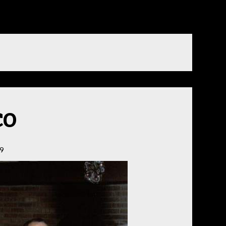
co
19