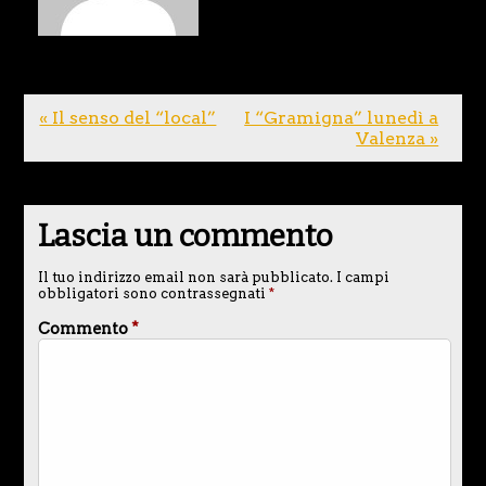
« Il senso del “local”
I “Gramigna” lunedì a
Valenza »
Lascia un commento
Il tuo indirizzo email non sarà pubblicato.
I campi
obbligatori sono contrassegnati
*
Commento
*