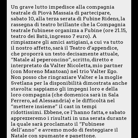
Un grave lutto impedisce alla compagnia
teatrale di Piovà Massaia di partecipare,
sabato 10, alla terza serata di Fubine Ridens, la
rassegna di teatro brillante che la Compagnia
teatrale fubinese organizza a Fubine (ore 21.15,
teatro dei Batù, ingresso 7 euro). A
rimpiazzare gli amici astigiani, a cui va tutto
il nostro affetto, sarà il Teatro d’appendice,
che proporrà un testo decisamente attuale,
“Natale al peperoncino”, scritto, diretto e
interpretato da Valter Nicoletta, mio partner
(con Moreno Mantoan) nel trio Valter Ego.
Non posso che ringraziare Valter e la moglie
Svetlana per la disponibilità dimostrata anche
stavolta: sappiamo gli impegni loro e della
loro compagnia (che domenica sarà in Sala
Ferrero, ad Alessandria) e le difficoltà nel
“mettere insieme” il cast in tempi
ridottissimi. Ebbene, ce l’hanno fatta, e sabato
apprezzeremo i risultati in una serata durante
la quale sarà proclamato il “Fubinese
dell’anno” e avremo modo di festeggiare il
Natale con spumante e panettone.