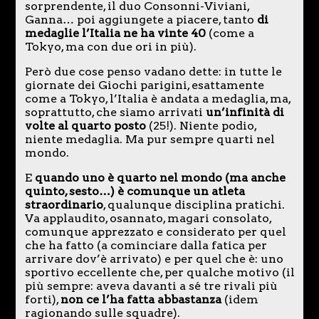
sorprendente, il duo Consonni-Viviani,
Ganna… poi aggiungete a piacere, tanto
di
medaglie l’Italia ne ha vinte 40
(come a
Tokyo, ma con due ori in più).
Però due cose penso vadano dette: in tutte le
giornate dei Giochi parigini, esattamente
come a Tokyo, l’Italia è andata a medaglia, ma,
soprattutto, che siamo arrivati
un’infinità di
volte al quarto posto
(25!). Niente podio,
niente medaglia. Ma pur sempre quarti nel
mondo.
E
quando uno è quarto nel mondo (ma anche
quinto, sesto…) è comunque un atleta
straordinario
, qualunque disciplina pratichi.
Va applaudito, osannato, magari consolato,
comunque apprezzato e considerato per quel
che ha fatto (a cominciare dalla fatica per
arrivare dov’è arrivato) e per quel che è: uno
sportivo eccellente che, per qualche motivo (il
più sempre: aveva davanti a sé tre rivali più
forti),
non ce l’ha fatta abbastanza
(idem
ragionando sulle squadre).