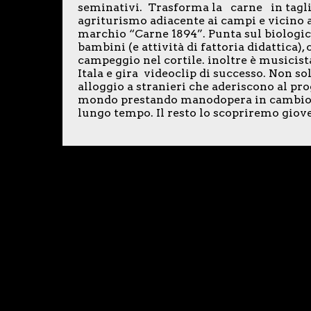
seminativi. Trasforma l
a carne in tagli
agriturismo adiacente ai campi e vicino al
marchio “Carne 1894”. Punta sul biologico
bambini (e attività di fattoria didattica)
campeggio nel cortile. inoltre è musicist
Itala e gira videoclip di successo. Non sol
alloggio a stranieri che aderiscono al pr
mondo prestando manodopera in cambio di 
lungo tempo. Il resto lo scopriremo giov