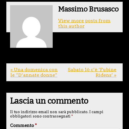
Massimo Brusasco
View more posts from
this author
« Una domenica con
Sabato 16 c’è ‘Fubine
le “D’annate donne”
Ridens’ »
Lascia un commento
Il tuo indirizzo email non sarà pubblicato.
I campi
obbligatori sono contrassegnati
*
Commento
*