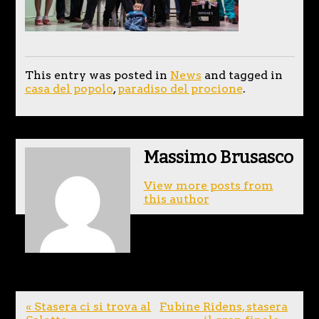
This entry was posted in
News
and tagged in
casa del popolo
,
paradiso del procione
.
Massimo Brusasco
View more posts from
this author
« Stasera ci si trova al
Fubine Ridens, stasera