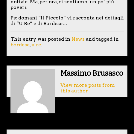
notizie. Ma, per ora, ci sentiamo un po’ più
poveri.
Ps: domani “Il Piccolo” vi racconta nei dettagli
di “U Re” e di Bordese…
This entry was posted in
News
and tagged in
bordese
,
u re
.
Massimo Brusasco
View more posts from
this author