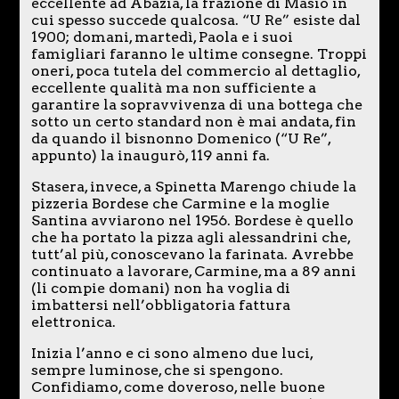
eccellente ad Abazia, la frazione di Masio in
cui spesso succede qualcosa. “U Re” esiste dal
1900; domani, martedì, Paola e i suoi
famigliari faranno le ultime consegne. Troppi
oneri, poca tutela del commercio al dettaglio,
eccellente qualità ma non sufficiente a
garantire la sopravvivenza di una bottega che
sotto un certo standard non è mai andata, fin
da quando il bisnonno Domenico (“U Re”,
appunto) la inaugurò, 119 anni fa.
Stasera, invece, a Spinetta Marengo chiude la
pizzeria Bordese che Carmine e la moglie
Santina avviarono nel 1956. Bordese è quello
che ha portato la pizza agli alessandrini che,
tutt’al più, conoscevano la farinata. Avrebbe
continuato a lavorare, Carmine, ma a 89 anni
(li compie domani) non ha voglia di
imbattersi nell’obbligatoria fattura
elettronica.
Inizia l’anno e ci sono almeno due luci,
sempre luminose, che si spengono.
Confidiamo, come doveroso, nelle buone