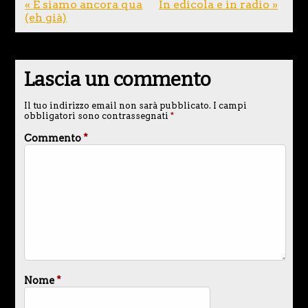
« E siamo ancora qua
In edicola e in radio »
(eh già)
Lascia un commento
Il tuo indirizzo email non sarà pubblicato.
I campi
obbligatori sono contrassegnati
*
Commento
*
Nome
*