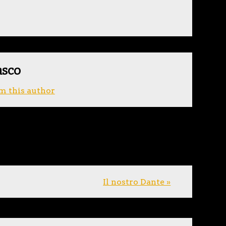
asco
m this author
Il nostro Dante »