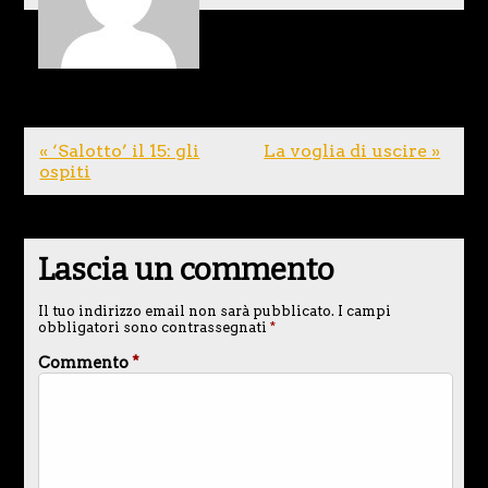
« ‘Salotto’ il 15: gli
La voglia di uscire »
ospiti
Lascia un commento
Il tuo indirizzo email non sarà pubblicato.
I campi
obbligatori sono contrassegnati
*
Commento
*