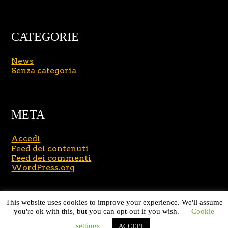
CATEGORIE
News
Senza categoria
META
Accedi
Feed dei contenuti
Feed dei commenti
WordPress.org
Copyright © 2026
Massimo Brusasco
. All Rights
This website uses cookies to improve your experience. We'll assume
Reserved.
Journal Lite by Slocum Studio
you're ok with this, but you can opt-out if you wish.
Cookie
settings
ACCEPT