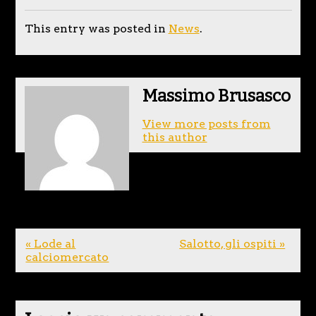
This entry was posted in
News
.
Massimo Brusasco
View more posts from
this author
« Lode al
Salotto, gli ospiti »
calciomercato