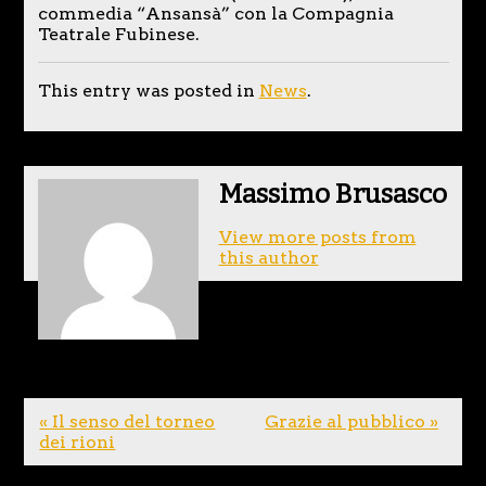
commedia “Ansansà” con la Compagnia
Teatrale Fubinese.
This entry was posted in
News
.
Massimo Brusasco
View more posts from
this author
« Il senso del torneo
Grazie al pubblico »
dei rioni