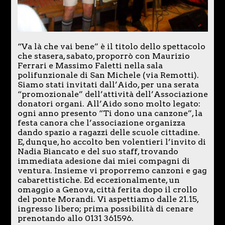
“Va là che vai bene” è il titolo dello spettacolo
che stasera, sabato, proporrò con Maurizio
Ferrari e Massimo Faletti nella sala
polifunzionale di San Michele (via Remotti).
Siamo stati invitati dall’Aido, per una serata
“promozionale” dell’attività dell’Associazione
donatori organi. All’Aido sono molto legato:
ogni anno presento “Ti dono una canzone”, la
festa canora che l’associazione organizza
dando spazio a ragazzi delle scuole cittadine.
E, dunque, ho accolto ben volentieri l’invito di
Nadia Biancato e del suo staff, trovando
immediata adesione dai miei compagni di
ventura. Insieme vi proporremo canzoni e gag
cabarettistiche. Ed eccezionalmente, un
omaggio a Genova, città ferita dopo il crollo
del ponte Morandi. Vi aspettiamo dalle 21.15,
ingresso libero; prima possibilità di cenare
prenotando allo 0131 361596.