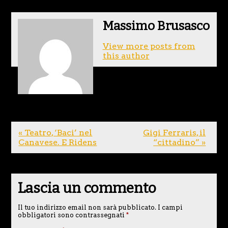
Massimo Brusasco
View more posts from
this author
« Teatro, ‘Baci’ nel
Gigi Ferraris, il
Canavese. E Ridens
“cittadino” »
Lascia un commento
Il tuo indirizzo email non sarà pubblicato.
I campi
obbligatori sono contrassegnati
*