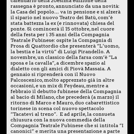
calendario della 20esima edizione della
rassegna è pronto, annunciato da una novità:
la Casa del popolo… va in pensione e si alzerà
il sipario nel nuovo Teatro dei Batù, com’è
stata battezza la ex (e rinnovata) chiesa del
ponte. Si comincerà il 15 ottobre, nel cuore
della festa per i 35 anni della Compagnia
Teatrale Fubinese: ospite la Compagnia di
Prosa di Quattordio che presenterà “L’uomo,
la bestia e la virtù” di Luigi Pirandello. A
novembre, un classico della farsa com’è “La
sposa e la cavalla”, a dicembre spazio al
dialetto con gli amici di Piovà Massaia. A
gennaio si riprenderà con il Nuovo
Palcoscenico, molto apprezzato già in altre
occasioni, e un mix di Feydeau, mentre a
febbraio il debutto fubinese della Compagnia
al bacio di Milano, che precederà (a marzo) il
ritorno di Marco e Mauro, duo cabarettistico
torinese in scena col nuovo spettacolo
“Tacatevi al treno”. E ad aprile, la consueta
chiusura con la nuova commedia della
Compagnia Teatrale Fubinese che si intitola “I
canonici” e merita una presentazione a parte