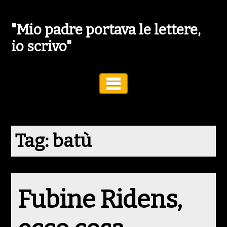
"Mio padre portava le lettere,
io scrivo"
Toggle Navigation
Tag:
batù
Fubine Ridens,