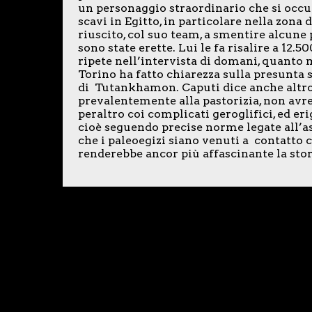
un personaggio straordinario che si occ
scavi in Egitto, in particolare nella zona d
riuscito, col suo team, a smentire alcune 
sono state erette. Lui le fa risalire a 12.5
ripete nell’intervista di domani, quanto m
Torino ha fatto chiarezza sulla presunta 
di Tutankhamon. Caputi dice anche altro. E
prevalentemente alla pastorizia, non avre
peraltro coi complicati geroglifici, ed er
cioè seguendo precise norme legate all’a
che i paleoegizi siano venuti a contatto c
renderebbe ancor più affascinante la storia