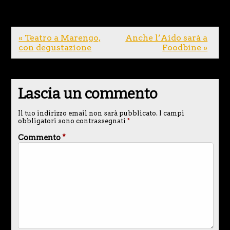
« Teatro a Marengo,
Anche l’Aido sarà a
con degustazione
Foodbine »
Lascia un commento
Il tuo indirizzo email non sarà pubblicato.
I campi
obbligatori sono contrassegnati
*
Commento
*