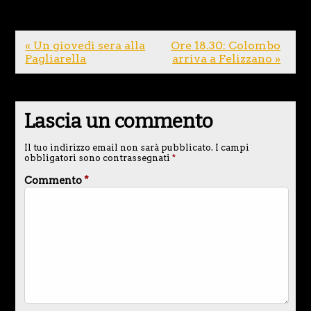
« Un giovedì sera alla
Ore 18.30: Colombo
Pagliarella
arriva a Felizzano »
Lascia un commento
Il tuo indirizzo email non sarà pubblicato.
I campi
obbligatori sono contrassegnati
*
Commento
*