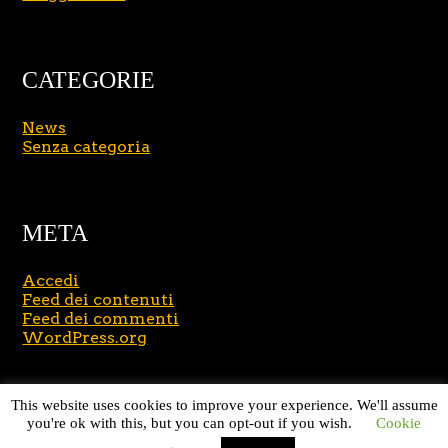
CATEGORIE
News
Senza categoria
META
Accedi
Feed dei contenuti
Feed dei commenti
WordPress.org
Copyright © 2026
Massimo Brusasco
. All Rights
This website uses cookies to improve your experience. We'll assume
Reserved.
Journal Lite by Slocum Studio
you're ok with this, but you can opt-out if you wish.
Cookie