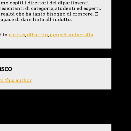
mo ospiti i direttori dei dipartimenti
resentanti di categoria, studenti ed esperti.
ealtà che ha tanto bisogno di crescere. E
pace di dare linfa all’indotto.
d in
caritas
,
dibattito
,
jumpei
,
università
.
asco
m this author