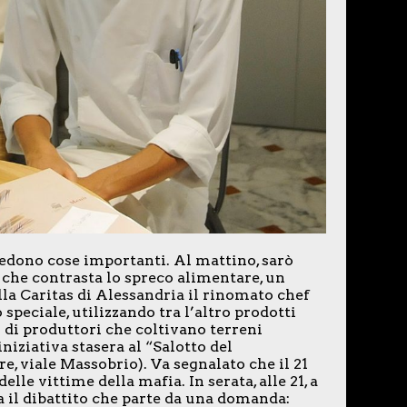
edono cose importanti. Al mattino, sarò
, che contrasta lo spreco alimentare, un
la Caritas di Alessandria il rinomato chef
eciale, utilizzando tra l’altro prodotti
o di produttori che coltivano terreni
niziativa stasera al “Salotto del
e, viale Massobrio). Va segnalato che il 21
lle vittime della mafia. In serata, alle 21, a
a il dibattito che parte da una domanda: