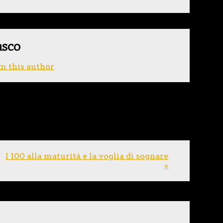
asco
m this author
I 100 alla maturità e la voglia di sognare
»