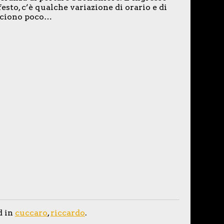
festo, c’è qualche variazione di orario e di
acciono poco…
d in
cuccaro
,
riccardo
.