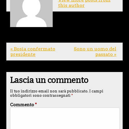
this author
« Bosia confermato
Sono un uomo del
presidente
passato »
Lascia un commento
Il tuo indirizzo email non sarà pubblicato.
I campi
obbligatori sono contrassegnati
*
Commento
*