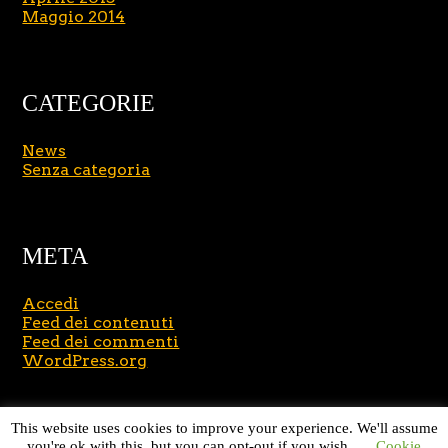
Maggio 2014
CATEGORIE
News
Senza categoria
META
Accedi
Feed dei contenuti
Feed dei commenti
WordPress.org
Copyright © 2026
Massimo Brusasco
. All Rights
This website uses cookies to improve your experience. We'll assume
Reserved.
Journal Lite by Slocum Studio
you're ok with this, but you can opt-out if you wish.
Cookie