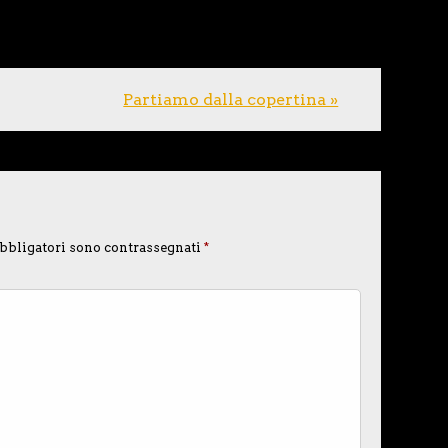
Partiamo dalla copertina »
bbligatori sono contrassegnati
*