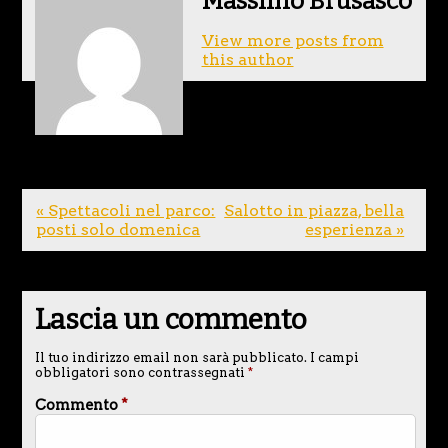
Massimo Brusasco
View more posts from
this author
« Spettacoli nel parco:
Salotto in piazza, bella
posti solo domenica
esperienza »
Lascia un commento
Il tuo indirizzo email non sarà pubblicato.
I campi
obbligatori sono contrassegnati
*
Commento
*