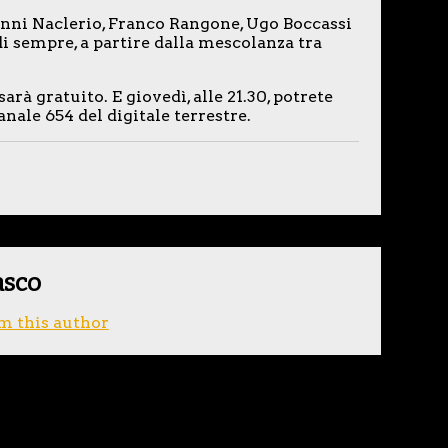
ianni Naclerio, Franco Rangone, Ugo Boccassi
di sempre, a partire dalla mescolanza tra
arà gratuito. E giovedì, alle 21.30, potrete
anale 654 del digitale terrestre.
asco
m this author