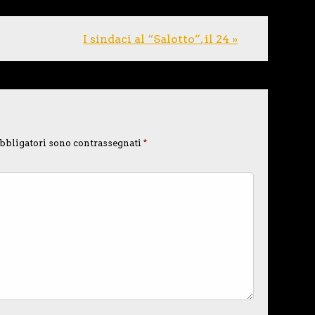
I sindaci al “Salotto”, il 24 »
bbligatori sono contrassegnati
*