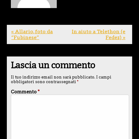
« Allario, foto da
In aiuto a Telethon (e
“Fubinese”
Fedez) »
Lascia un commento
Il tuo indirizzo email non sarà pubblicato.
I campi
obbligatori sono contrassegnati
*
Commento
*