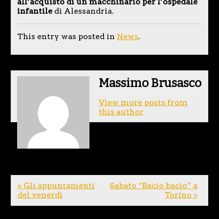
all’acquisto di un macchinario per l’ospedale
infantile
di Alessandria.
This entry was posted in
News
.
Massimo Brusasco
View more posts from
this author
« Gli appuntamenti
Sabato “Bacio bacio” a
del venerdì
Torino »