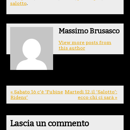
salotto
.
Massimo Brusasco
View more posts from
this author
« Sabato 16 c’è ‘Fubine
Martedì 12, il ‘Salotto’:
Ridens’
ecco chi ci sarà »
Lascia un commento