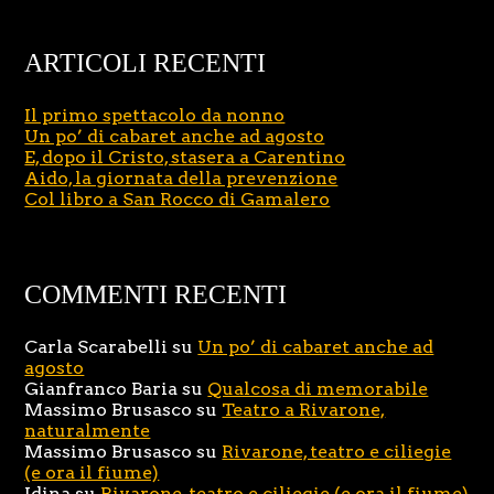
ARTICOLI RECENTI
Il primo spettacolo da nonno
Un po’ di cabaret anche ad agosto
E, dopo il Cristo, stasera a Carentino
Aido, la giornata della prevenzione
Col libro a San Rocco di Gamalero
COMMENTI RECENTI
Carla Scarabelli
su
Un po’ di cabaret anche ad
agosto
Gianfranco Baria
su
Qualcosa di memorabile
Massimo Brusasco
su
Teatro a Rivarone,
naturalmente
Massimo Brusasco
su
Rivarone, teatro e ciliegie
(e ora il fiume)
Idina
su
Rivarone, teatro e ciliegie (e ora il fiume)