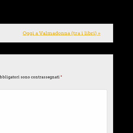
Oggi a Valmadonna (tra i libri) »
bbligatori sono contrassegnati
*