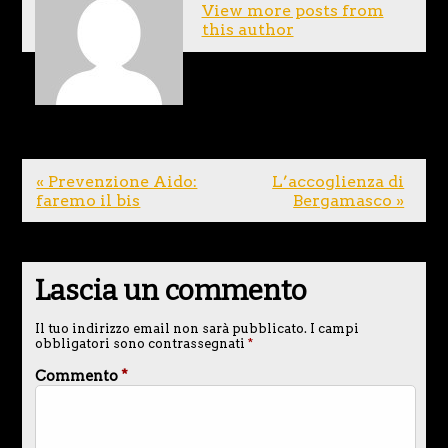
View more posts from
this author
« Prevenzione Aido:
L’accoglienza di
faremo il bis
Bergamasco »
Lascia un commento
Il tuo indirizzo email non sarà pubblicato.
I campi
obbligatori sono contrassegnati
*
Commento
*