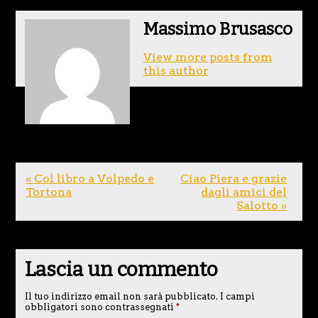
Massimo Brusasco
View more posts from
this author
« Col libro a Volpedo e
Ciao Piera e grazie
Tortona
dagli amici del
Salotto »
Lascia un commento
Il tuo indirizzo email non sarà pubblicato.
I campi
obbligatori sono contrassegnati
*