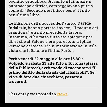
pochino orgoglioso. Accanto a lui, grazie a
puntoacapo editrice, campeggiavano pure 4
copie di “Secondo me finisce bene”, il mio
penultimo libro.
Le Edizioni della goccia, dell’amico
Davide
Indalezio
, hanno portato, invece, “Il raduno dei
gramigna”, un mio precedente lavoro.
Insomma, vi ho fatto tutto sto spiegone per
dirvi che al Salone c’ero pure io, in triplice
versione cartacea. E’ un’informazione inutile,
visto che il Salone è finito. Però…
Però venerdì 22 maggio alle ore 18.30 a
Volpedo e sabato 23 alle 11.15 a Tortona (piazza
della Biblioteca), avrò modo di raccontarvi “Il
primo delitto della strada dei ribaltabili”. Se
vi va di fare due chiacchiere, passate a
trovarmi.
This entry was posted in
News
.