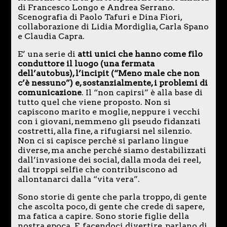
di Francesco Longo e Andrea Serrano.
Scenografia di Paolo Tafuri e Dina Fiori,
collaborazione di Lidia Mordiglia, Carla Spano
e Claudia Capra.
E’ una serie di
atti unici che hanno come filo
conduttore il luogo (una fermata
dell’autobus), l’incipit (“Meno male che non
c’è nessuno”) e, sostanzialmente, i problemi di
comunicazione
. Il “non capirsi” è alla base di
tutto quel che viene proposto. Non si
capiscono marito e moglie, neppure i vecchi
con i giovani, nemmeno gli pseudo fidanzati
costretti, alla fine, a rifugiarsi nel silenzio.
Non ci si capisce perché si parlano lingue
diverse, ma anche perché siamo destabilizzati
dall’invasione dei social, dalla moda dei reel,
dai troppi selfie che contribuiscono ad
allontanarci dalla “vita vera”.
Sono storie di gente che parla troppo, di gente
che ascolta poco, di gente che crede di sapere,
ma fatica a capire. Sono storie figlie della
nostra epoca. E, facendoci divertire, parlano di