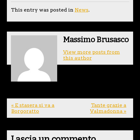
This entry was posted in
News
.
Massimo Brusasco
View more posts from
this author
« E stasera si va a
Tante grazie a
Borgoratto
Valmadonna »
Lascia un commento