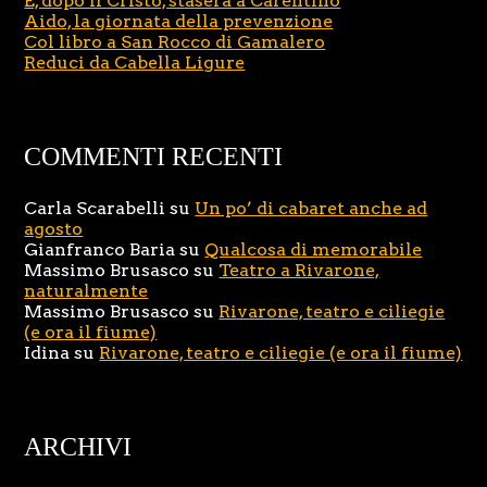
E, dopo il Cristo, stasera a Carentino
Aido, la giornata della prevenzione
Col libro a San Rocco di Gamalero
Reduci da Cabella Ligure
COMMENTI RECENTI
Carla Scarabelli
su
Un po’ di cabaret anche ad
agosto
Gianfranco Baria
su
Qualcosa di memorabile
Massimo Brusasco
su
Teatro a Rivarone,
naturalmente
Massimo Brusasco
su
Rivarone, teatro e ciliegie
(e ora il fiume)
Idina
su
Rivarone, teatro e ciliegie (e ora il fiume)
ARCHIVI