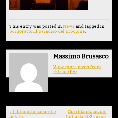
This entry was posted in
News
and tagged in
borgoratto
,
Il paradiso del procione
.
Massimo Brusasco
View more posts from
this author
« Il binomio cabaret e
Corrida, piacevole
gelato
follia da 802 euro »