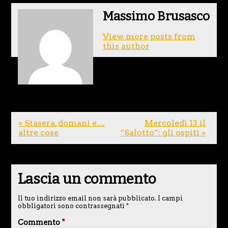
Massimo Brusasco
View more posts from
this author
« Stasera, domani e…
Mercoledì 13 il
altre cose
“Salotto”: gli ospiti »
Lascia un commento
Il tuo indirizzo email non sarà pubblicato.
I campi
obbligatori sono contrassegnati
*
Commento
*