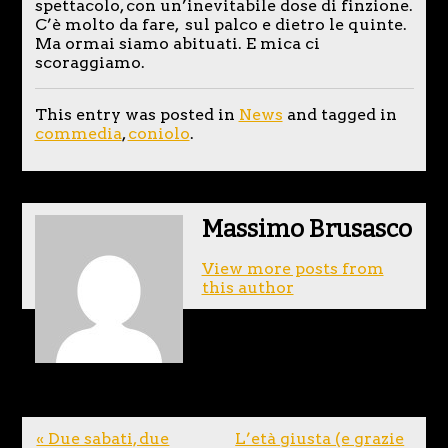
spettacolo, con un’inevitabile dose di finzione.
C’è molto da fare, sul palco e dietro le quinte.
Ma ormai siamo abituati. E mica ci
scoraggiamo.
This entry was posted in
News
and tagged in
commedia
,
coniolo
.
Massimo Brusasco
View more posts from
this author
« Due sabati, due
L’età giusta (e grazie