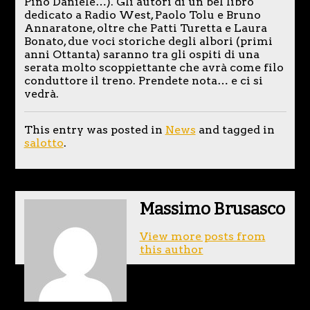
Pino Daniele…). Gli autori di un bel libro
dedicato a Radio West, Paolo Tolu e Bruno
Annaratone, oltre che Patti Turetta e Laura
Bonato, due voci storiche degli albori (primi
anni Ottanta) saranno tra gli ospiti di una
serata molto scoppiettante che avrà come filo
conduttore il treno. Prendete nota… e ci si
vedrà.
This entry was posted in
News
and tagged in
salotto
.
Massimo Brusasco
View more posts from
this author