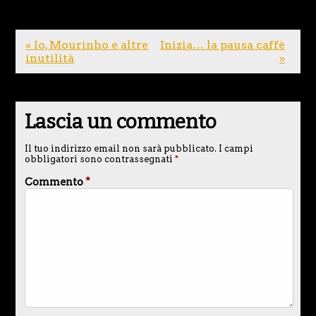
« Io, Mourinho e altre
Inizia… la pausa caffè
inutilità
»
Lascia un commento
Il tuo indirizzo email non sarà pubblicato.
I campi
obbligatori sono contrassegnati
*
Commento
*