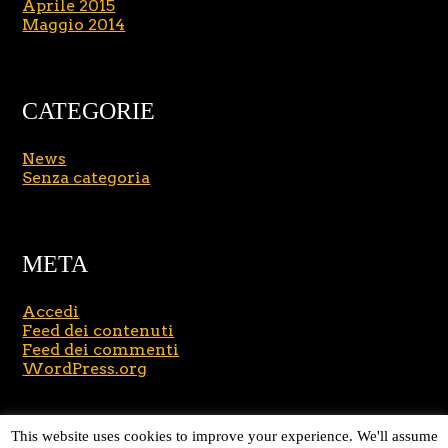
Aprile 2015
Maggio 2014
CATEGORIE
News
Senza categoria
META
Accedi
Feed dei contenuti
Feed dei commenti
WordPress.org
Copyright © 2026
Massimo Brusasco
. All Rights
This website uses cookies to improve your experience. We'll assume
Reserved.
Journal Lite by Slocum Studio