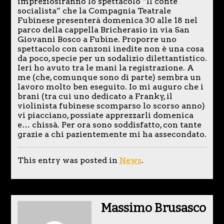
impreziosiranno lo spettacolo “Il conte
socialista” che la Compagnia Teatrale
Fubinese presenterà domenica 30 alle 18 nel
parco della cappella Bricherasio in via San
Giovanni Bosco a Fubine. Proporre uno
spettacolo con canzoni inedite non è una cosa
da poco, specie per un sodalizio dilettantistico.
Ieri ho avuto tra le mani la registrazione. A
me (che, comunque sono di parte) sembra un
lavoro molto ben eseguito. Io mi auguro che i
brani (tra cui uno dedicato a Franky, il
violinista fubinese scomparso lo scorso anno)
vi piacciano, possiate apprezzarli domenica
e… chissà. Per ora sono soddisfatto, con tante
grazie a chi pazientemente mi ha assecondato.
This entry was posted in
News
.
Massimo Brusasco