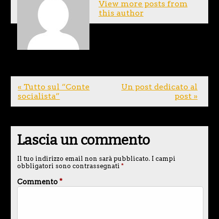
View more posts from
this author
« Tutto sul “Conte
Un post dedicato al
socialista”
post »
Lascia un commento
Il tuo indirizzo email non sarà pubblicato.
I campi
obbligatori sono contrassegnati
*
Commento
*