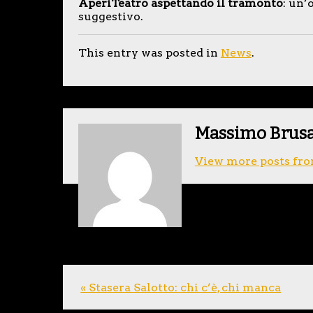
AperiTeatro aspettando il tramonto
: un’
suggestivo.
This entry was posted in
News
.
Massimo Brus
View more posts fro
« Stasera Salotto: chi c’è, chi manca