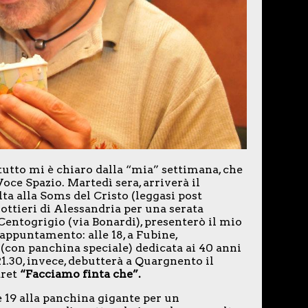
 tutto mi è chiaro dalla “mia” settimana, che
oce Spazio. Martedì sera, arriverà il
lta alla Soms del Cristo (leggasi post
nottieri di Alessandria per una serata
 Centogrigio (via Bonardi), presenterò il mio
 appuntamento: alle 18, a Fubine,
(con panchina speciale) dedicata ai 40 anni
1.30, invece, debutterà a Quargnento il
aret
“Facciamo finta che”.
e 19 alla panchina gigante per un