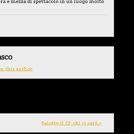
ora e mezza di spettacolo in un luogo molto
asco
m this author
Salotto il 22: chi ci sarà »