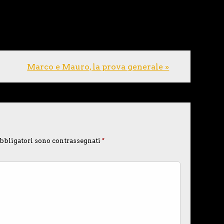
Marco e Mauro, la prova generale »
bbligatori sono contrassegnati
*