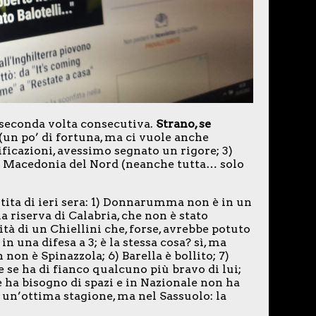
 seconda volta consecutiva.
Strano, se
(un po’ di fortuna, ma ci vuole anche
lificazioni, avessimo segnato un rigore; 3)
la Macedonia del Nord (neanche tutta… solo
artita di ieri sera: 1) Donnarumma non è in un
a riserva di Calabria, che non è stato
tà di un Chiellini che, forse, avrebbe potuto
in una difesa a 3; è la stessa cosa? sì, ma
 non è Spinazzola; 6) Barella è bollito; 7)
e se ha di fianco qualcuno più bravo di lui;
 ha bisogno di spazi e in Nazionale non ha
o un’ottima stagione, ma nel Sassuolo: la