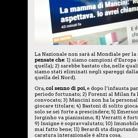
La Nazionale non sarà al Mondiale per la
pensate che
: 1) siamo campioni d’Europa 
quella); 2) sarebbe bastato che, nelle qua
siamo stati eliminati negli spareggi dal
quella del Nord).
Ora,
col senno di poi
, e dopo l’infausta p
periodo fortunato; 2) Forenzi al Milan fa l
convocato; 3) Mancini non ha la personali
giocare titolare; 4) Bastoni di solito gioca 
solo se sei forte a prescindere; 5) Emerson
Jorginho va pianissimo; 8) Verratti è fort
9) Insigne è sopravvalutato; 10) Immobile
mai fatto bene; 11) Berardi sta disputand
caratura interazionale è altra cosa.