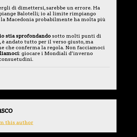
rgli di dimettersi, sarebbe un errore. Ha
mpiange Balotelli; io al limite rimpiango
 con la Macedonia probabilmente ha molta più
lcio stia sprofondando
sotto molti punti di
, è andato tutto per il verso giusto, ma
one che conferma la regola. Non facciamoci
liamoci
: giocare i Mondiali d’inverno
 consuetudini.
asco
m this author