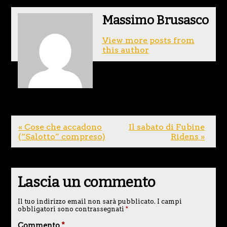
Massimo Brusasco
View more posts from
this author
« Cose che accadono
Il sabato di Fubine
(“Salotto” compreso)
Ridens »
Lascia un commento
Il tuo indirizzo email non sarà pubblicato.
I campi
obbligatori sono contrassegnati
*
Commento
*