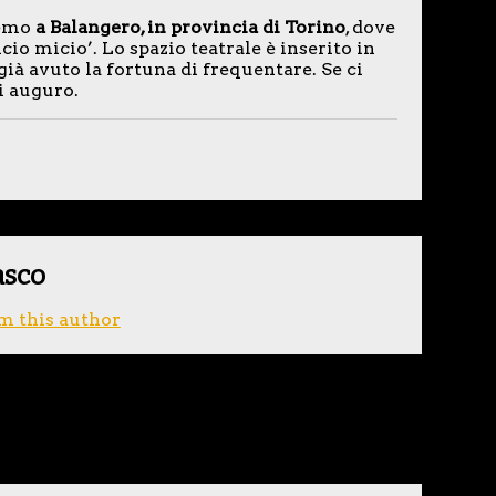
aremo
a Balangero, in provincia di Torino
, dove
o micio’. Lo spazio teatrale è inserito in
à avuto la fortuna di frequentare. Se ci
i auguro.
asco
m this author