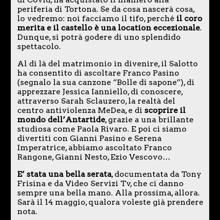
periferia di Tortona. Se da cosa nascerà cosa,
lo vedremo: noi facciamo il tifo, perché
il coro
merita e il castello è una location eccezionale
.
Dunque, si potrà godere di uno splendido
spettacolo.
Al di là del matrimonio in divenire, il Salotto
ha consentito di ascoltare Franco Pasino
(segnalo la sua canzone “Bolle di sapone”), di
apprezzare Jessica Ianniello, di conoscere,
attraverso Sarah Sclauzero, la realtà del
centro antiviolenza MeDea, e di
scoprire il
mondo dell’Antartide
, grazie a una brillante
studiosa come Paola Rivaro. E poi ci siamo
divertiti con Gianni Pasino e Serena
Imperatrice, abbiamo ascoltato Franco
Rangone, Gianni Nesto, Ezio Vescovo…
E’ stata una bella serata
, documentata da Tony
Frisina e da Video Servizi Tv, che ci danno
sempre una bella mano. Alla prossima, allora.
Sarà il 14 maggio, qualora voleste già prendere
nota.