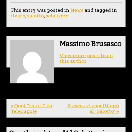
This entry was posted in
News
and tagged in
rivaro
,
salotto
,
sclauzero
.
Massimo Brusasco
View more posts from
this author
« Oggi “saluti” da
Stasera vi aspettiamo
Telecupole
al ‘Salotto’ »